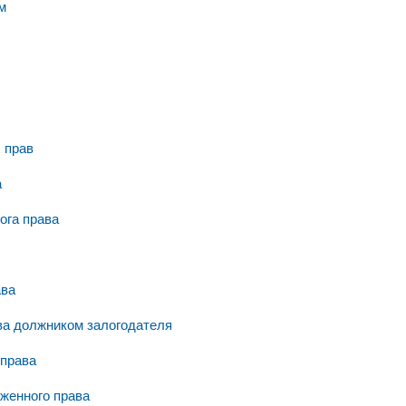
м
 прав
а
ога права
ава
ва должником залогодателя
 права
оженного права