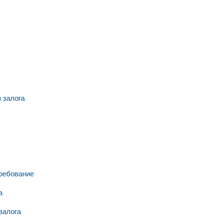
 залога
требование
а
залога