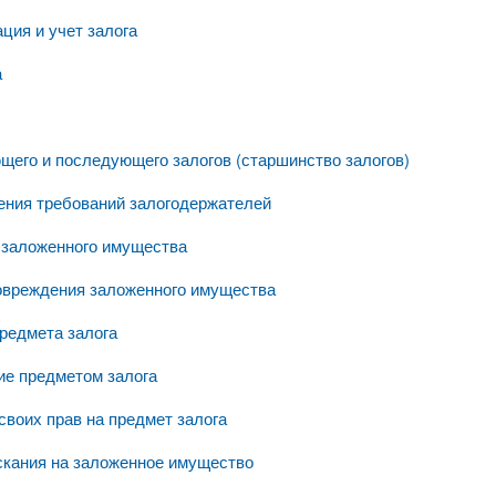
ация и учет залога
а
щего и последующего залогов (старшинство залогов)
ения требований залогодержателей
 заложенного имущества
повреждения заложенного имущества
предмета залога
ие предметом залога
своих прав на предмет залога
скания на заложенное имущество