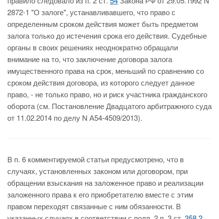
правило следовало из п. 2 ст.
54
Закона РФ от 29.05.1992 N
2872-1 "О залоге", устанавливавшего, что право с
определенным сроком действия может быть предметом
залога только до истечения срока его действия. Судебные
органы в своих решениях неоднократно обращали
внимание на то, что заключение договора залога
имущественного права на срок, меньший по сравнению со
сроком действия договора, из которого следует данное
право, - не только право, но и риск участника гражданского
оборота (см. Постановление Двадцатого арбитражного суда
от 11.02.2014 по делу N А54-4509/2013).
В п. 6 комментируемой статьи предусмотрено, что в
случаях, установленных законом или договором, при
обращении взыскания на заложенное право и реализации
заложенного права к его приобретателю вместе с этим
правом переходят связанные с ним обязанности. В
указанных случаях в соответствии с подп. 2 п. 3 ст.
358.2