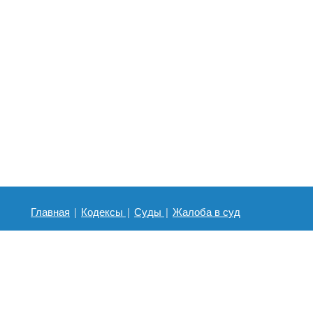
Главная
|
Кодексы
|
Суды
|
Жалоба в суд