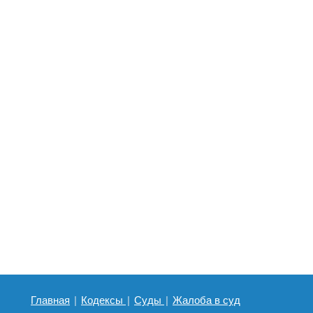
Главная
|
Кодексы
|
Суды
|
Жалоба в суд