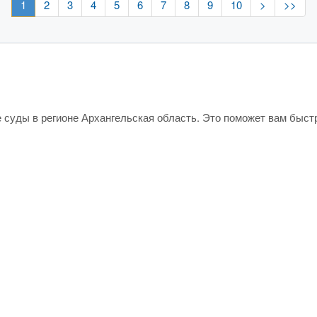
1
2
3
4
5
6
7
8
9
10
>
>>
е суды в регионе Архангельская область. Это поможет вам быст