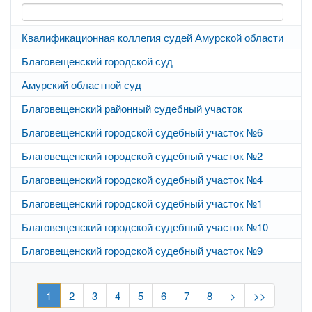
Квалификационная коллегия судей Амурской области
А
Благовещенский городской суд
г
Амурский областной суд
г
Благовещенский районный судебный участок
г
Благовещенский городской судебный участок №6
г
Благовещенский городской судебный участок №2
г
Благовещенский городской судебный участок №4
г
Благовещенский городской судебный участок №1
г
Благовещенский городской судебный участок №10
г
Благовещенский городской судебный участок №9
г
1
2
3
4
5
6
7
8
>
>>