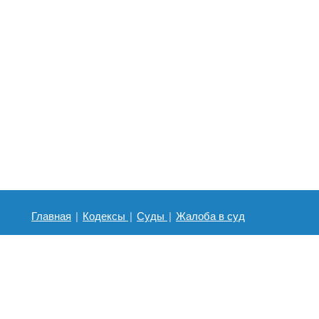
Главная
|
Кодексы
|
Суды
|
Жалоба в суд