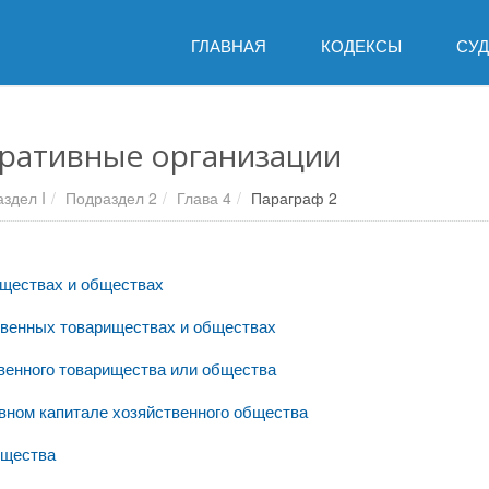
ГЛАВНАЯ
КОДЕКСЫ
СУ
оративные организации
аздел I
Подраздел 2
Глава 4
Параграф 2
иществах и обществах
твенных товариществах и обществах
твенного товарищества или общества
авном капитале хозяйственного общества
бщества