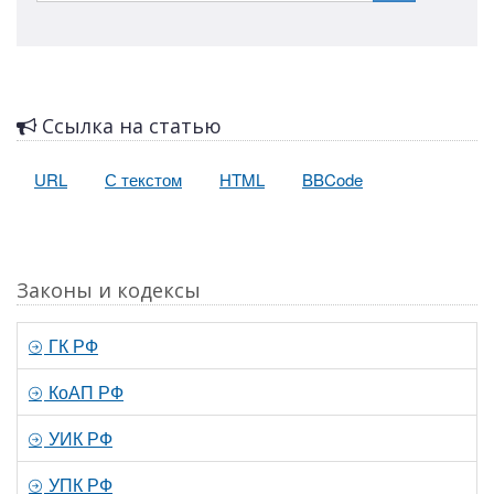
Ссылка на статью
URL
С текстом
HTML
BBCode
Законы и кодексы
ГК РФ
КоАП РФ
УИК РФ
УПК РФ