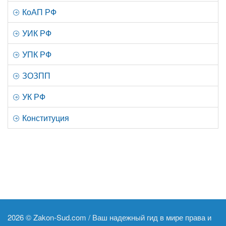
КоАП РФ
УИК РФ
УПК РФ
ЗОЗПП
УК РФ
Конституция
2026 ©
Zakon-Sud.com / Ваш надежный гид в мире права и