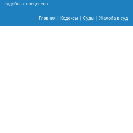
судебных процессов
Главная
|
Кодексы
|
Суды
|
Жалоба в суд