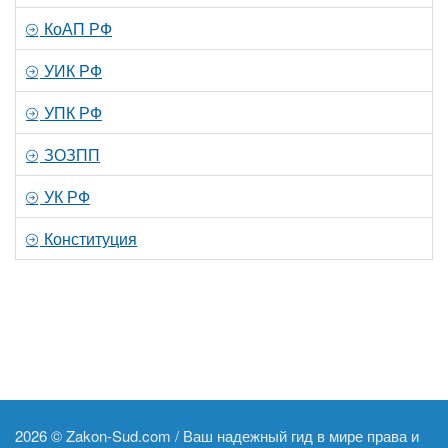
КоАП РФ
УИК РФ
УПК РФ
ЗОЗПП
УК РФ
Конституция
2026 ©
Zakon-Sud.com / Ваш надежный гид в мире права и