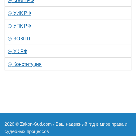
КоАП РФ
УИК РФ
УПК РФ
ЗОЗПП
УК РФ
Конституция
2026 ©
Zakon-Sud.com / Ваш надежный гид в мире права и
судебных процессов