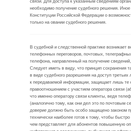
связи. Для доступа к указанным сведениям орг
необходимо получение судебного решения. Иное
Конституции Российской Федерации о возможност
только на овании судебного решения.
В судебной и следственной практике возникает во
телефонных переговоров, почтовых, телеграфных
телефона, направленный на получение сведений, 
Следует иметь в виду, что принцип сохранения 
в виде судебного разрешения на доступ третьих 
к передаваемой информации, защищает лишь те с
правоотношением с участием оператора связи (аб
что именно оператору связи клиенты, ведя теле
(аналогично тому, как они дел это по почтовым 
доверие должно быть особо защищено законом пр
технически наиболее готов к тому, чтобы быстр
чем представляет для абонентов повышенную оп
информация о соединениях, выбывшая из сферы о