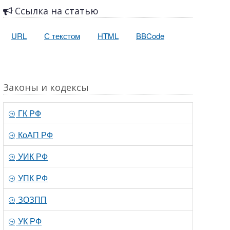
Ссылка на статью
URL
С текстом
HTML
BBCode
Законы и кодексы
ГК РФ
КоАП РФ
УИК РФ
УПК РФ
ЗОЗПП
УК РФ