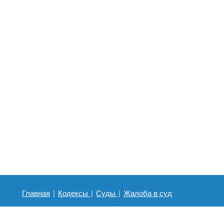
Главная
|
Кодексы
|
Суды
|
Жалоба в суд