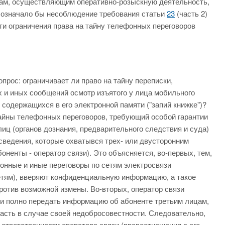
анам, осуществляющим оперативно-розыскную деятельность,
 означало бы несоблюдение требования статьи
23
(часть 2)
и ограничения права на тайну телефонных переговоров
прос: ограничивает ли право на тайну переписки,
 и иных сообщений осмотр изъятого у лица мобильного
содержащихся в его электронной памяти ("запий книжке")?
тайны телефонных переговоров, требующий особой гарантии
лиц (органов дознания, предварительного следствия и суда)
ведения, которые охватывся трех- или двусторонним
оненты - оператор связи). Это объясняется, во-первых, тем,
фонные и иные переговоры по сетям электросвязи
сетям), вверяют конфиденциальную информацию, а такое
отив возможной измены. Во-вторых, оператор связи
о и полно передать информацию об абоненте третьим лицам,
асть в случае своей недобросовестности. Следовательно,
тветственности оператора связи (правоотношения с его