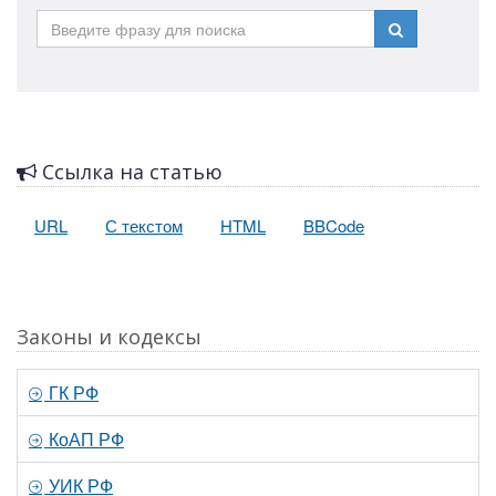
Ссылка на статью
URL
С текстом
HTML
BBCode
Законы и кодексы
ГК РФ
КоАП РФ
УИК РФ