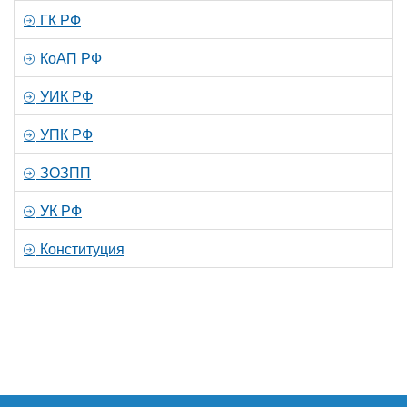
ГК РФ
КоАП РФ
УИК РФ
УПК РФ
ЗОЗПП
УК РФ
Конституция