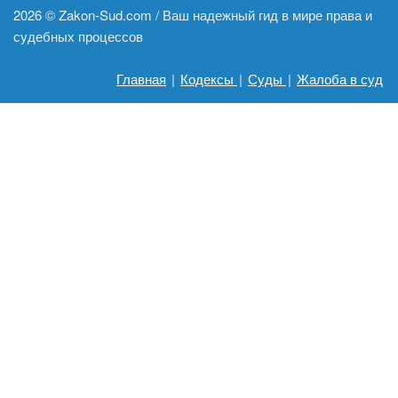
2026 ©
Zakon-Sud.com / Ваш надежный гид в мире права и
судебных процессов
Главная
|
Кодексы
|
Суды
|
Жалоба в суд