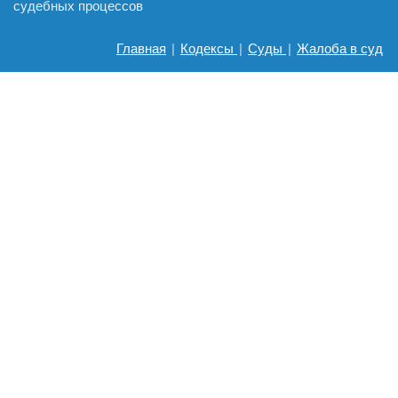
судебных процессов
Главная
|
Кодексы
|
Суды
|
Жалоба в суд