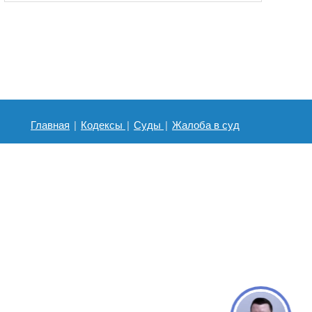
Главная
|
Кодексы
|
Суды
|
Жалоба в суд