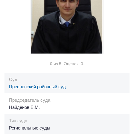
0
из
5.
Оценок:
0
.
Суд
Пресненский районный суд
Председатель суда
Найдёнов Е.М.
Тип суда
Региональные суды