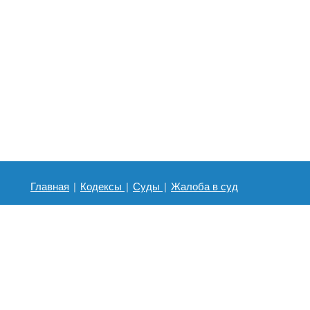
Главная
|
Кодексы
|
Суды
|
Жалоба в суд