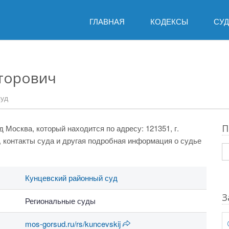
ГЛАВНАЯ
КОДЕКСЫ
СУ
торович
суд
П
 Москва, который находится по адресу: 121351, г.
ы, контакты суда и другая подробная информация о судье
Кунцевский районный суд
З
Региональные суды
mos-gorsud.ru/rs/kuncevskij