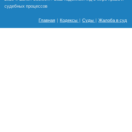
судебных процессов
Главная
|
Кодексы
|
Суды
|
Жалоба в суд