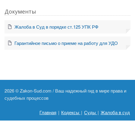
Документы
Жалоба в Суд в порядке ст.125 УПК РФ
Гарантийное письмо о приеме на работу для УДО
2026 ©
Zakon-Sud.com / Ваш надежный гид в мире права и
судебных процессов
Главная
|
Кодексы
|
Суды
|
Жалоба в суд