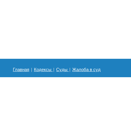
Главная
|
Кодексы
|
Суды
|
Жалоба в суд