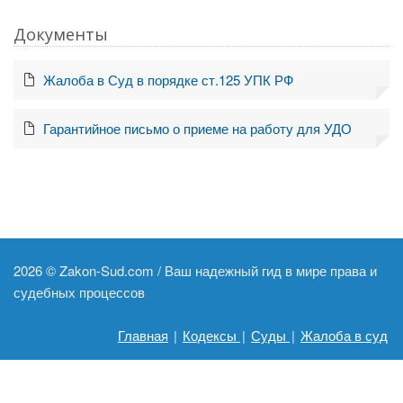
Документы
Жалоба в Суд в порядке ст.125 УПК РФ
Гарантийное письмо о приеме на работу для УДО
2026 ©
Zakon-Sud.com / Ваш надежный гид в мире права и
судебных процессов
Главная
|
Кодексы
|
Суды
|
Жалоба в суд