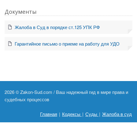
Документы
Жалоба в Суд в порядке ст.125 УПК РФ
Гарантийное письмо о приеме на работу для УДО
2026 ©
Zakon-Sud.com / Ваш надежный гид в мире права и
судебных процессов
Главная
|
Кодексы
|
Суды
|
Жалоба в суд