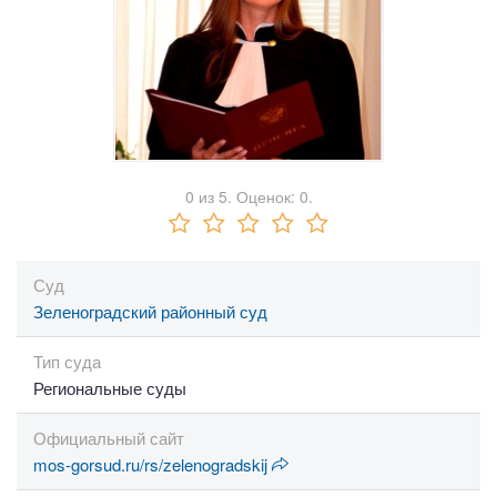
0
из
5.
Оценок:
0
.
Суд
Зеленоградский районный суд
Тип суда
Региональные суды
Официальный сайт
mos-gorsud.ru/rs/zelenogradskij