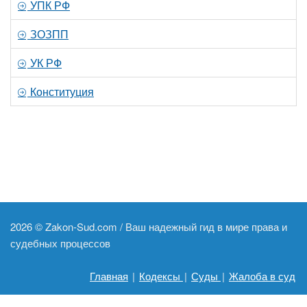
УПК РФ
ЗОЗПП
УК РФ
Конституция
2026 ©
Zakon-Sud.com / Ваш надежный гид в мире права и
судебных процессов
Главная
|
Кодексы
|
Суды
|
Жалоба в суд