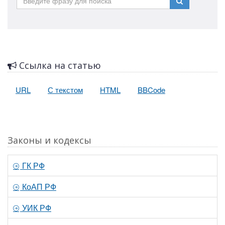
Ссылка на статью
URL
С текстом
HTML
BBCode
Законы и кодексы
ГК РФ
КоАП РФ
УИК РФ