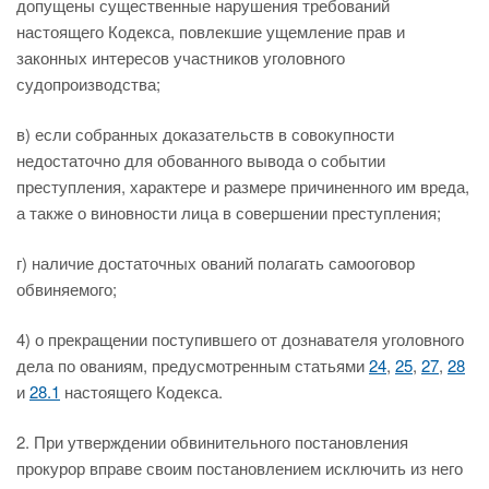
допущены существенные нарушения требований
настоящего Кодекса, повлекшие ущемление прав и
законных интересов участников уголовного
судопроизводства;
в) если собранных доказательств в совокупности
недостаточно для обованного вывода о событии
преступления, характере и размере причиненного им вреда,
а также о виновности лица в совершении преступления;
г) наличие достаточных ований полагать самооговор
обвиняемого;
4) о прекращении поступившего от дознавателя уголовного
дела по ованиям, предусмотренным статьями
24
,
25
,
27
,
28
и
28.1
настоящего Кодекса.
2. При утверждении обвинительного постановления
прокурор вправе своим постановлением исключить из него