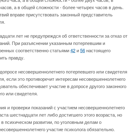
часов, а в общей сложности - более четырех часов в день.
твий вправе присутствовать законный представитель
ля.
адцати лет не предупреждся об ответственности за отказ от
заний. При разъяснении указанным потерпевшим и
ренных соответственно статьями
42
и
56
настоящего
ить правду.
в допросе несовершеннолетнего потерпевшего или свидетеля
еля, если это противоречит интересам несовершеннолетнего
ователь обеспечивает участие в допросе другого законного
го или свидетеля.
ания и проверки показаний с участием несовершеннолетнего
аста шестнадцати лет либо достигшего этого возраста, но
 в психическом развитии, по уголовным делам о
несовершеннолетнего участие психолога обязательно.