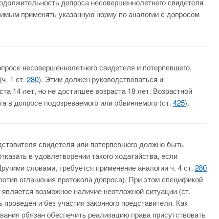
родолжительность допроса несовершеннолетнего свидетеля
димым применять указанную норму по аналогии с допросом
допросе несовершеннолетнего свидетеля и потерпевшего,
ч. 1 ст.
280
). Этим должен руководствоваться и
та 14 лет, но не достигшее возраста 18 лет. Возрастной
га в допросе подозреваемого или обвиняемого (ст.
425
).
едставителя свидетеля или потерпевшего должно быть
отказать в удовлетворении такого ходатайства, если
Другими словами, требуется применение аналогии ч. 4 ст.
280
ротив оглашения протокола допроса). При этом спецификой
 является возможное наличие неотложной ситуации (ст.
 проведен и без участия законного представителя. Как
вания обязан обеспечить реализацию права присутствовать