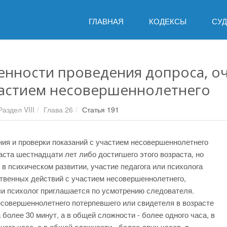
ГЛАВНАЯ
КОДЕКСЫ
СУ
енности проведения допроса, оч
частием несовершеннолетнего
Раздел VIII
Глава 26
Статья 191
ания и проверки показаний с участием несовершеннолетнего
аста шестнадцати лет либо достигшего этого возраста, но
 в психическом развитии, участие педагога или психолога
твенных действий с участием несовершеннолетнего,
ли психолог приглашается по усмотрению следователя.
совершеннолетнего потерпевшего или свидетеля в возрасте
более 30 минут, а в общей сложности - более одного часа, в
ного часа, а в общей сложности - более двух часов, в