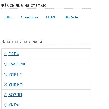
Ссылка на статью
URL
С текстом
HTML
BBCode
Законы и кодексы
ГК РФ
КоАП РФ
УИК РФ
УПК РФ
ЗОЗПП
УК РФ