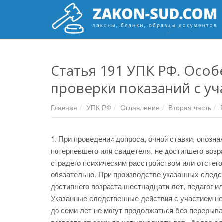
Статья 191 УПК РФ. Особ
проверки показаний с у
Главная
УПК РФ
Оглавление
Вторая часть
1. При проведении допроса, очной ставки, опозн
потерпевшего или свидетеля, не достигшего возр
страдего психическим расстройством или отстего
обязательно. При производстве указанных следс
достигшего возраста шестнадцати лет, педагог и
Указанные следственные действия с участием не
до семи лет не могут продолжаться без перерыва 
возрасте от семи до четырнадцати лет - более од