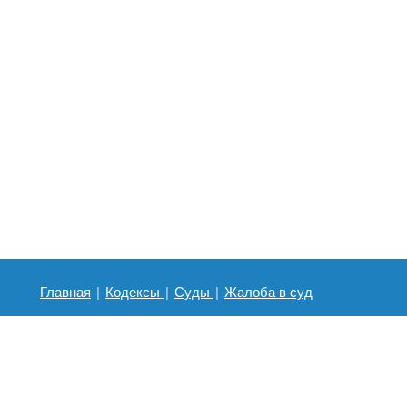
Главная
|
Кодексы
|
Суды
|
Жалоба в суд