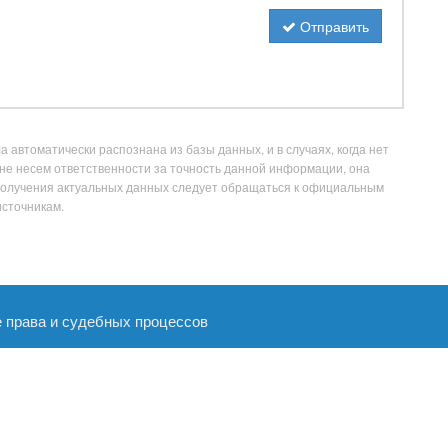
Отправить
 автоматически распознана из базы данных, и в случаях, когда нет
не несем ответственности за точность данной информации, она
получения актуальных данных следует обращаться к официальным
источникам.
е права и судебных процессов