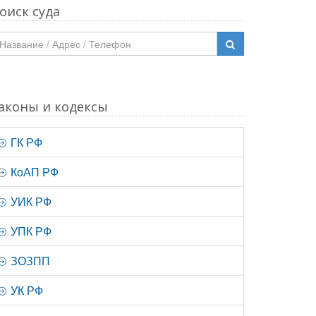
оиск суда
аконы и кодексы
ГК РФ
КоАП РФ
УИК РФ
УПК РФ
ЗОЗПП
УК РФ