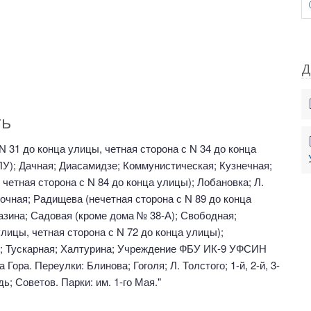
Д
ть
 N 31 до конца улицы, четная сторона с N 34 до конца
ПУ); Дачная; Диасамидзе; Коммунистическая; Кузнечная;
 четная сторона с N 84 до конца улицы); Лобановка; Л.
очная; Радищева (нечетная сторона с N 89 до конца
Разина; Садовая (кроме дома № 38-А); Свободная;
лицы, четная сторона с N 72 до конца улицы);
); Тускарная; Халтурина; Учреждение ФБУ ИК-9 УФСИН
ора. Переулки: Блинова; Гоголя; Л. Толстого; 1-й, 2-й, 3-
; Советов. Парки: им. 1-го Мая."