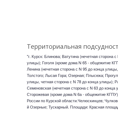
Территориальная подсуднос
"г. Курск: Блинова; Ватутина (нечетная сторона с
улицы); Гоголя (кроме дома N 65 - общежитие КГ
Ленина (нечетная сторона с N 95 до конца улицы,
Толстого; Лысая Гора; Озерная; Плысюка; Прогул
улицы, четная сторона с N 78 до конца улицы); 
Семеновская (нечетная сторона с N 63 до конца у
Сторожевая (кроме дома N 6а - общежитие КГПУ
России по Курской области.Челюскинцев; Чулкова Г
й Озерные; Тускарный. Площади: Красная площадь