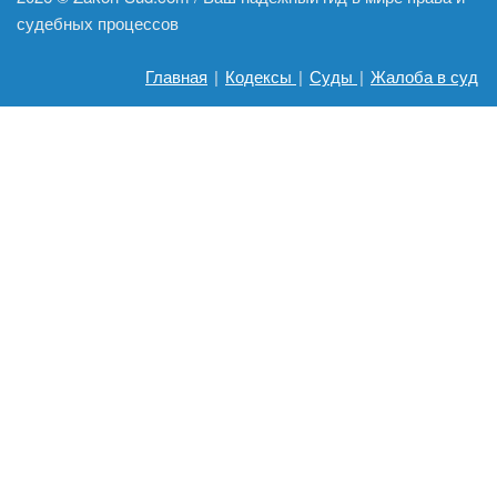
судебных процессов
Главная
|
Кодексы
|
Суды
|
Жалоба в суд