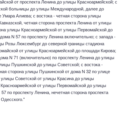
айской от проспекта Ленина до улицы Красноармейской; с
дской больницы до улицы Международной, далее до
е Умара Алиева; с востока - четная сторона улицы
авказской, четная сторона проспекта Ленина от улицы
рона улицы Красноармейской от улицы Первомайской до
ома N 57 по проспекту Ленина включительно; с запада -
ицы Розы Люксембург до северной границы стадиона
рвомайской от улицы Красноармейской до площади Кирова;
 дома N 71 (включительно) по проспекту Ленина до улицы
улицы Пушкинской до улицы Советской; с востока -
тная сторона улицы Пушкинской от дома N 32 по улице
а улицы Советской от улицы Красина до улицы
цы Красноармейской от улицы Первомайской до улицы
57 по проспекту Ленина, нечетная сторона проспекта
 Одесского."