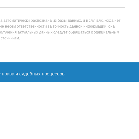
 автоматически распознана из базы данных, и в случаях, когда нет
не несем ответственности за точность данной информации, она
получения актуальных данных следует обращаться к официальным
источникам.
е права и судебных процессов