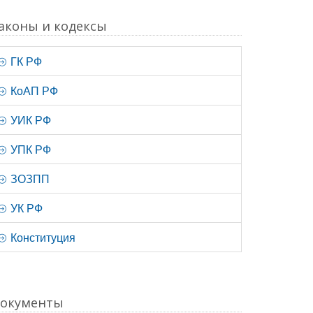
аконы и кодексы
ГК РФ
КоАП РФ
УИК РФ
УПК РФ
ЗОЗПП
УК РФ
Конституция
окументы