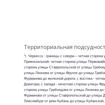
Территориальная подсуднос
"г. Черкесск : границы с севера – четная сторо
Привокзальной, четная сторона улицы Первомайс
сторона улицы Ставропольской от улицы Грибоед
улицы Леонова от улицы Фрунзе до улицы Грибо
Фурманова до железной дорога; с востока - четн
Доватора; с запада - нечетная сторона улицы Ф
сторона улицы Грибоедова от улицы Леонова до
Фурманова от улицы Ставропольской до улицы До
Люксембург от реки Кубань до улицы Кубанской,