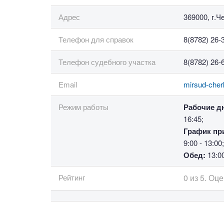
Адрес
369000, г.Ч
Телефон для справок
8(8782) 26-
Телефон судебного участка
8(8782) 26-
Email
mirsud-che
Режим работы
Рабочие д
16:45;
График пр
9:00 - 13:0
Обед:
13:00
Рейтинг
0
из
5.
Оце