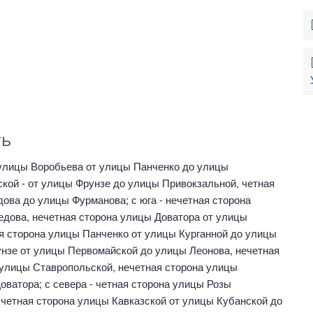
ть
на улицы Воробьева от улицы Панченко до улицы
кой - от улицы Фрунзе до улицы Привокзальной, четная
ова до улицы Фурманова; с юга - нечетная сторона
едова, нечетная сторона улицы Доватора от улицы
ая сторона улицы Панченко от улицы Курганной до улицы
рунзе от улицы Первомайской до улицы Леонова, нечетная
 улицы Ставропольской, нечетная сторона улицы
ватора; с севера - четная сторона улицы Розы
 четная сторона улицы Кавказской от улицы Кубанской до