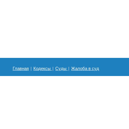
Главная
|
Кодексы
|
Суды
|
Жалоба в суд