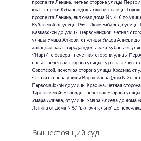
проспекта Ленина, четная сторона улицы Первом
юга - от реки Кубань вдоль южной границы Горо
проспекта Ленина, включая дома NN 4, 6 по улиц
Кубанской от улицы Розы Люксембург до улицы К
Кавказской до улицы Первомайской, четная сто
улицы Умара Алиева, от улицы Умара Алиева до д
западная часть города вдоль реки Кубань от ул
\"Нарт\"; с севера - нечетная сторона улицы Пе
с юга - нечетная сторона улицы Тургеневской от
Советской, нечетная сторона улицы Красина от 
четная сторона улицы Ворошилова (дом N 2), че
Первомайской до улицы Красина, четная сторон
Тургеневской; с запада - нечетная сторона ули
Умара Алиева, от улицы Умара Алиева до дома N 
Ленина от дома N 57 (включительно) до переулка
Вышестоящий суд