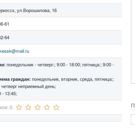
еркесск, ул.Ворошилова, 16
36-61
62-64
rkessk@mail.ru
ни:
понедельник - четверг:; 9:00 - 18:00; пятница:; 9:00 -
иема граждан:
понедельник, вторник, среда, пятница:;
0; четверг неприемный день;
 - 13:45;
П
нок:
0
.