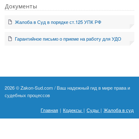
Документы
Жалоба в Суд в порядке ст.125 УПК РФ
Гарантийное письмо о приеме на работу для УДО
2026 ©
Zakon-Sud.com / Ваш надежный гид в мире права и
судебных процессов
Главная
|
Кодексы
|
Суды
|
Жалоба в суд