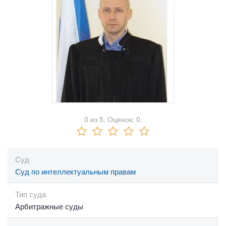
0
из
5.
Оценок:
0
.
Суд
Суд по интеллектуальным правам
Тип суда
Арбитражные суды