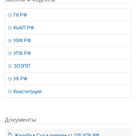
ГК РФ
КоАП РФ
УИК РФ
УПК РФ
ЗОЗПП
УК РФ
Конституция
Документы
Жалоба в Суд в порядке ст.125 УПК РФ