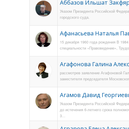
Аббазов Ильшат Закфя
Указом Президента Российской Федерац
городского суда.
Афанасьева Наталья Па
15 декабря 1960 года рождения В 198
специальности «Правоведение», Трудов
Агафонова Галина Алек
рассмотрев заявление Агафоновой Га
заместителя председателя Московского
Агамов Давид Георгиев
Указом Президента Российской Федерац
до истечения 6-летнего срока полномо
3...
Аграрова Елена Алекса