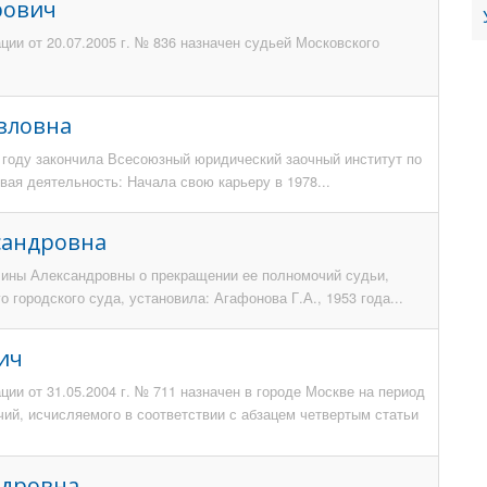
рович
ии от 20.07.2005 г. № 836 назначен судьей Московского
вловна
4 году закончила Всесоюзный юридический заочный институт по
ая деятельность: Начала свою карьеру в 1978...
сандровна
лины Александровны о прекращении ее полномочий судьи,
 городского суда, установила: Агафонова Г.А., 1953 года...
ич
ии от 31.05.2004 г. № 711 назначен в городе Москве на период
чий, исчисляемого в соответствии с абзацем четвертым статьи
ндровна