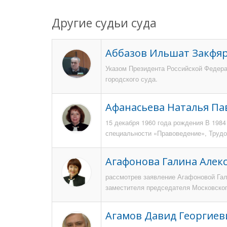
Другие судьи суда
Аббазов Ильшат Закфя
Указом Президента Российской Федерац
городского суда.
Афанасьева Наталья Па
15 декабря 1960 года рождения В 198
специальности «Правоведение», Трудов
Агафонова Галина Алек
рассмотрев заявление Агафоновой Га
заместителя председателя Московского
Агамов Давид Георгиев