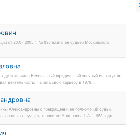
рович
ии от 20.07.2005 г. № 836 назначен судьей Московского
вловна
4 году закончила Всесоюзный юридический заочный институт по
ая деятельность: Начала свою карьеру в 1978...
сандровна
лины Александровны о прекращении ее полномочий судьи,
 городского суда, установила: Агафонова Г.А., 1953 года...
ич