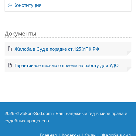
Конституция
Документы
Жалоба в Суд в порядке ст.125 УПК РФ
Гарантийное письмо о приеме на работу для УДО
2026 ©
Zakon-Sud.com / Ваш надежный гид в мире права и
судебных процессов
Главная
|
Кодексы
|
Суды
|
Жалоба в суд