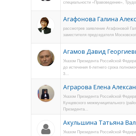
специальности «Правоведение», Трудов
Агафонова Галина Алек
рассмотрев заявление Агафоновой Га
заместителя председателя Московского
Агамов Давид Георгиев
Указом Президента Российской Федерац
до истечения 6-летнего срока полномо
3...
Аграрова Елена Алекса
Указом Президента Российской Федерац
Кунцевского межмуниципального (район
Президента...
Акульшина Татьяна Ва
Указом Президента Российской Федерац