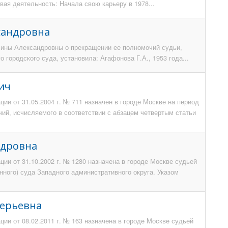
ая деятельность: Начала свою карьеру в 1978...
сандровна
лины Александровны о прекращении ее полномочий судьи,
 городского суда, установила: Агафонова Г.А., 1953 года...
ич
ии от 31.05.2004 г. № 711 назначен в городе Москве на период
чий, исчисляемого в соответствии с абзацем четвертым статьи
ндровна
ии от 31.10.2002 г. № 1280 назначена в городе Москве судьей
ного) суда Западного административного округа. Указом
лерьевна
ии от 08.02.2011 г. № 163 назначена в городе Москве судьей