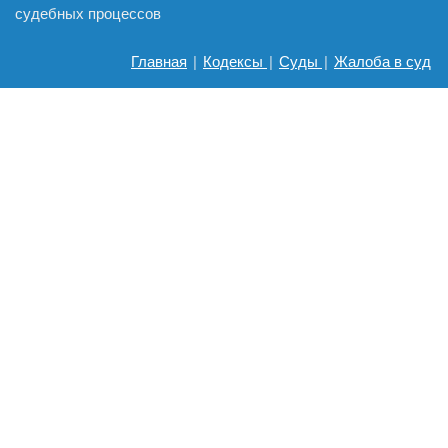
судебных процессов
Главная
|
Кодексы
|
Суды
|
Жалоба в суд