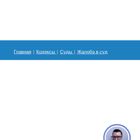
Главная
|
Кодексы
|
Суды
|
Жалоба в суд