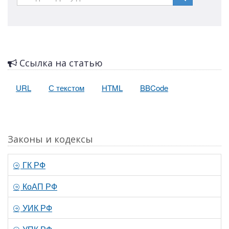
Ссылка на статью
URL
С текстом
HTML
BBCode
Законы и кодексы
ГК РФ
КоАП РФ
УИК РФ