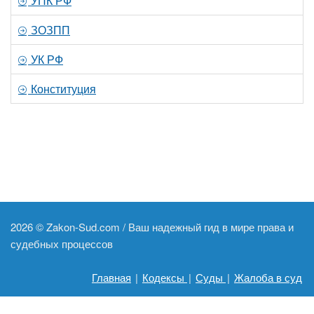
УПК РФ
ЗОЗПП
УК РФ
Конституция
2026 ©
Zakon-Sud.com / Ваш надежный гид в мире права и
судебных процессов
Главная
|
Кодексы
|
Суды
|
Жалоба в суд