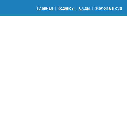
Главная
|
Кодексы
|
Суды
|
Жалоба в суд