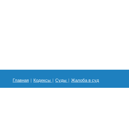
Главная
|
Кодексы
|
Суды
|
Жалоба в суд