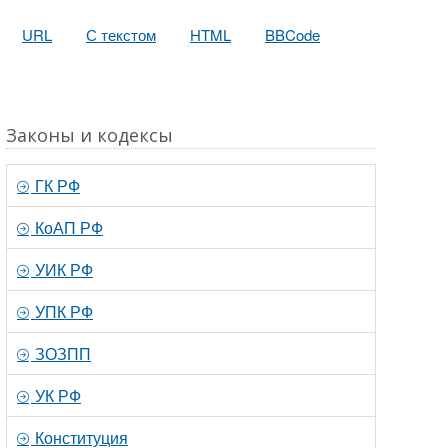
URL
С текстом
HTML
BBCode
Законы и кодексы
ГК РФ
КоАП РФ
УИК РФ
УПК РФ
ЗОЗПП
УК РФ
Конституция