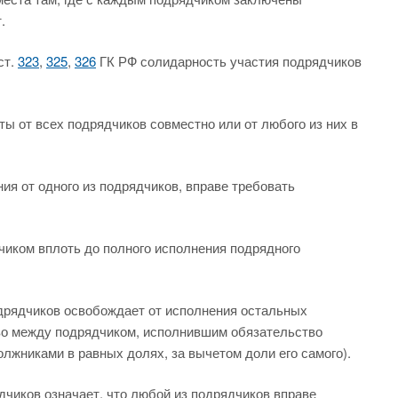
.
ст.
323
,
325
,
326
ГК РФ солидарность участия подрядчиков
ты от всех подрядчиков совместно или от любого из них в
ния от одного из подрядчиков, вправе требовать
чиком вплоть до полного исполнения подрядного
одрядчиков освобождает от исполнения остальных
тво между подрядчиком, исполнившим обязательство
олжниками в равных долях, за вычетом доли его самого).
дчиков означает, что любой из подрядчиков вправе