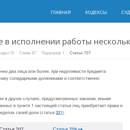
ГЛАВНАЯ
КОДЕКСЫ
СУ
ие в исполнении работы несколь
здел IV
Глава 37
Параграф 1
Статья 707
енно два лица или более, при неделимости предмета
зчику солидарными должниками и соответственно
же в других случаях, предусмотренных законом, иными
анных в пункте 1 настоящей статьи лиц приобретает права и
ределах своей доли (статья
321
).
Статья 707
Статья 708