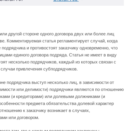
 или другой стороне одного договора двух или более лиц
ве. Комментируемая статья регламентирует случай, когда
е подрядчика и противостоят заказчику одновременно, что
ицами единого договора подряда. Статья не имеет в виду
тоят несколько подрядчиков, каждый из которых связан с
 случаи привлечения субподрядчиков.
оне подрядчика выступ несколько лиц, в зависимости от
елимости или делимости) подрядчики являются по отношению
ками (и кредиторами) или долевыми должниками (и
 особенности предмета обязательства долевой характер
отношению к заказчику возникает в случаях,
ами или договором.
места там, где с каждым подрядчиком заключены