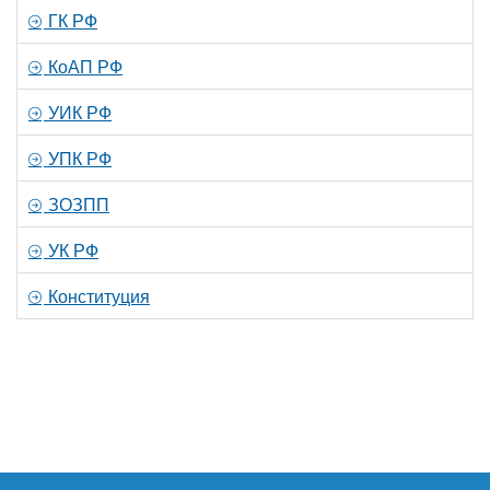
ГК РФ
КоАП РФ
УИК РФ
УПК РФ
ЗОЗПП
УК РФ
Конституция