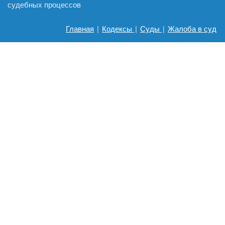
судебных процессов
Главная
|
Кодексы
|
Суды
|
Жалоба в суд