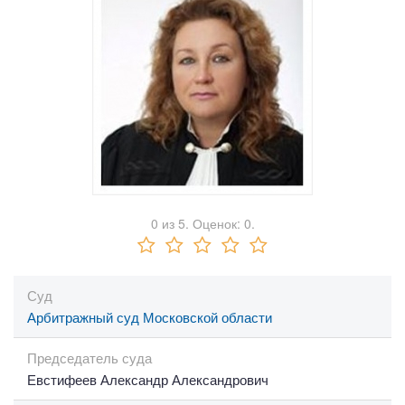
0
из
5.
Оценок:
0
.
Суд
Арбитражный суд Московской области
Председатель суда
Евстифеев Александр Александрович